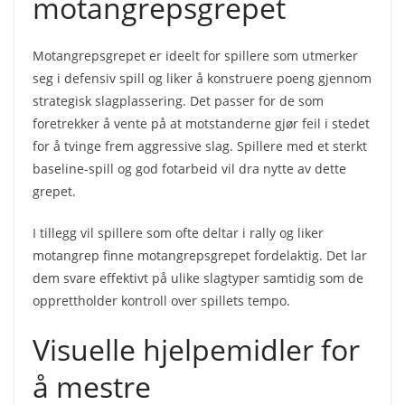
motangrepsgrepet
Motangrepsgrepet er ideelt for spillere som utmerker
seg i defensiv spill og liker å konstruere poeng gjennom
strategisk slagplassering. Det passer for de som
foretrekker å vente på at motstanderne gjør feil i stedet
for å tvinge frem aggressive slag. Spillere med et sterkt
baseline-spill og god fotarbeid vil dra nytte av dette
grepet.
I tillegg vil spillere som ofte deltar i rally og liker
motangrep finne motangrepsgrepet fordelaktig. Det lar
dem svare effektivt på ulike slagtyper samtidig som de
opprettholder kontroll over spillets tempo.
Visuelle hjelpemidler for
å mestre