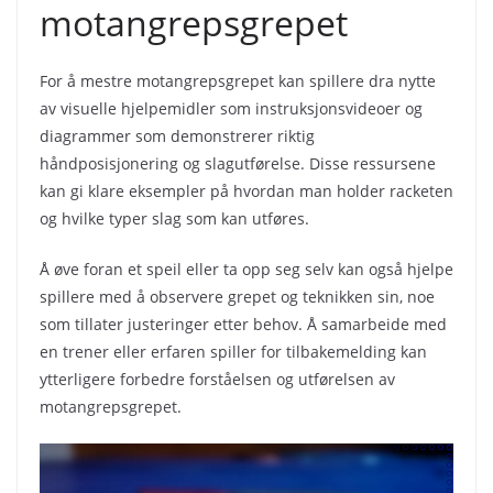
motangrepsgrepet
For å mestre motangrepsgrepet kan spillere dra nytte
av visuelle hjelpemidler som instruksjonsvideoer og
diagrammer som demonstrerer riktig
håndposisjonering og slagutførelse. Disse ressursene
kan gi klare eksempler på hvordan man holder racketen
og hvilke typer slag som kan utføres.
Å øve foran et speil eller ta opp seg selv kan også hjelpe
spillere med å observere grepet og teknikken sin, noe
som tillater justeringer etter behov. Å samarbeide med
en trener eller erfaren spiller for tilbakemelding kan
ytterligere forbedre forståelsen og utførelsen av
motangrepsgrepet.