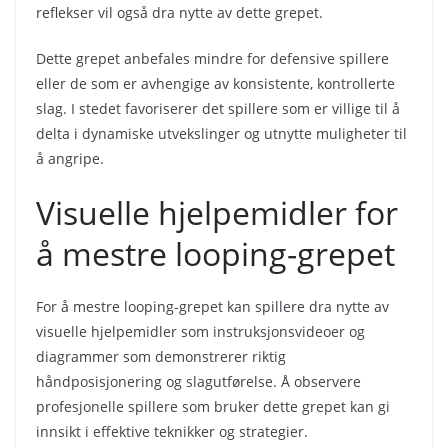
reflekser vil også dra nytte av dette grepet.
Dette grepet anbefales mindre for defensive spillere
eller de som er avhengige av konsistente, kontrollerte
slag. I stedet favoriserer det spillere som er villige til å
delta i dynamiske utvekslinger og utnytte muligheter til
å angripe.
Visuelle hjelpemidler for
å mestre looping-grepet
For å mestre looping-grepet kan spillere dra nytte av
visuelle hjelpemidler som instruksjonsvideoer og
diagrammer som demonstrerer riktig
håndposisjonering og slagutførelse. Å observere
profesjonelle spillere som bruker dette grepet kan gi
innsikt i effektive teknikker og strategier.