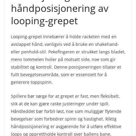
håndposisjonering av
looping-grepet
Looping-grepet innebærer å holde racketen med en
avslappet hånd, vanligvis ved å bruke en shakehand-
eller penhold-stil. Pekefingeren er strukket langs bladet,
mens tommelen hviler på motsatt side, noe som gir
stabilitet og kontroll. Denne posisjoneringen tillater et
fullt bevegelsesområde, som er essensielt for å
generere toppspinn.
Spillere bør sørge for at grepet er fast, men fleksibelt,
slik at de kan gjøre raske justeringer under spill.
Håndleddet bør forbli løst, noe som muliggjør flytende
bevegelser som forbedrer spinn og hastighet. Riktig
håndposisjonering er avgjørende for å utføre effektive
loops og opprettholde kontroll over ballens bane.