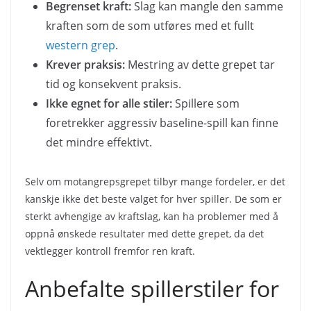
Begrenset kraft:
Slag kan mangle den samme
kraften som de som utføres med et fullt
western grep
.
Krever praksis:
Mestring av dette grepet tar
tid og konsekvent praksis.
Ikke egnet for alle stiler:
Spillere som
foretrekker aggressiv baseline-spill kan finne
det mindre effektivt.
Selv om motangrepsgrepet tilbyr mange fordeler, er det
kanskje ikke det beste valget for hver spiller. De som er
sterkt avhengige av kraftslag, kan ha problemer med å
oppnå ønskede resultater med dette grepet, da det
vektlegger kontroll fremfor ren kraft.
Anbefalte spillerstiler for