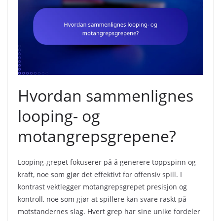
Hvordan sammenlignes
looping- og
motangrepsgrepene?
Looping-grepet fokuserer på å generere toppspinn og
kraft, noe som gjør det effektivt for offensiv spill. I
kontrast vektlegger motangrepsgrepet presisjon og
kontroll, noe som gjør at spillere kan svare raskt på
motstandernes slag. Hvert grep har sine unike fordeler