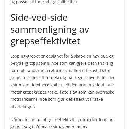
og passer til forskjellige spillestiler.
Side-ved-side
sammenligning av
grepseffektivitet
Looping-grepet er designet for å skape en høy bue og
betydelig toppspinn, noe som kan gjøre det vanskelig
for motstanderne å returnere ballen effektivt. Dette
grepet er spesielt fordelaktig på tregere overflater der
spinn kan dominere spillet. På den annen side tillater
motangrepsgrepet raske, flate slag som kan overraske
motstanderne, noe som gjør det effektivt i raske
utvekslinger.
Når man sammenligner effektivitet, utmerker looping-
grepet seg i offensive situasjoner, mens