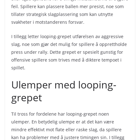
feil. Spillere kan plassere ballen mer presist, noe som
tillater strategisk slagplassering som kan utnytte
svakheter i motstanderens forsvar.
I tillegg letter looping-grepet utførelsen av aggressive
slag, noe som gjør det mulig for spillere å opprettholde
press under rally. Dette grepet er spesielt gunstig for
offensive spillere som trives med å diktere tempoet i
spillet.
Ulemper med looping-
grepet
Til tross for fordelene har looping-grepet noen
ulemper. En betydelig ulempe er at det kan være
mindre effektivt mot flate eller raske slag, da spillere
kan ha problemer med å justere timingen sin. I tillegg