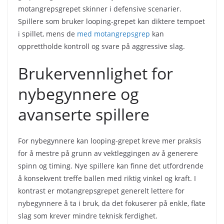
motangrepsgrepet skinner i defensive scenarier.
Spillere som bruker looping-grepet kan diktere tempoet
i spillet, mens de
med motangrepsgrep
kan
opprettholde kontroll og svare på aggressive slag.
Brukervennlighet for
nybegynnere og
avanserte spillere
For nybegynnere kan looping-grepet kreve mer praksis
for å mestre på grunn av vektleggingen av å generere
spinn og timing. Nye spillere kan finne det utfordrende
å konsekvent treffe ballen med riktig vinkel og kraft. I
kontrast er motangrepsgrepet generelt lettere for
nybegynnere å ta i bruk, da det fokuserer på enkle, flate
slag som krever mindre teknisk ferdighet.