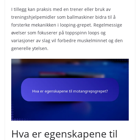
I tillegg kan praksis med en trener eller bruk av
treningshjelpemidler som ballmaskiner bidra til å
forsterke mekanikken i looping-grepet. Regelmessige
øvelser som fokuserer på toppspinn loops og
variasjoner av slag vil forbedre muskelminnet og den
generelle ytelsen.
Hva er egenskapene til