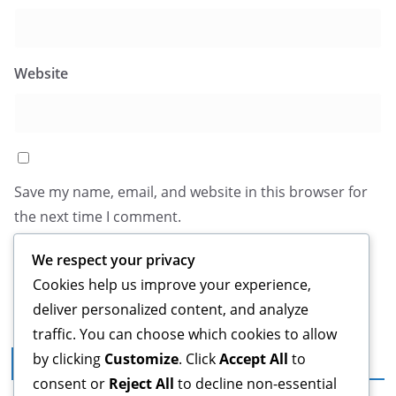
Website
Save my name, email, and website in this browser for
the next time I comment.
We respect your privacy
Cookies help us improve your experience,
deliver personalized content, and analyze
traffic. You can choose which cookies to allow
by clicking
Customize
. Click
Accept All
to
Juridisk informasjon
consent or
Reject All
to decline non-essential