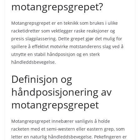
motangrepsgrepet?
Motangrepsgrepet er en teknikk som brukes i ulike
racketidretter som vektlegger raske reaksjoner og
presis slagplassering. Dette grepet gjør det mulig for
spillere å effektivt motvirke motstanderens slag ved å
utnytte en stabil håndposisjon og en sterk
håndleddsbevegelse.
Definisjon og
håndposisjonering av
motangrepsgrepet
Motangrepsgrepet innebærer vanligvis å holde
racketen med et semi-western eller eastern grep, som
letter en naturlig håndleddsbevegelse. Pekefingeren er