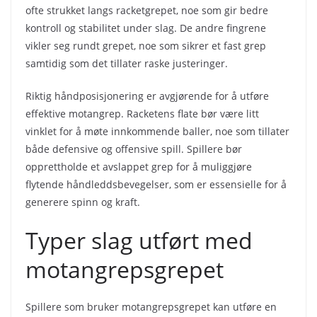
ofte strukket langs racketgrepet, noe som gir bedre
kontroll og stabilitet under slag. De andre fingrene
vikler seg rundt grepet, noe som sikrer et fast grep
samtidig som det tillater raske justeringer.
Riktig håndposisjonering er avgjørende for å utføre
effektive motangrep. Racketens flate bør være litt
vinklet for å møte innkommende baller, noe som tillater
både defensive og offensive spill. Spillere bør
opprettholde et avslappet grep for å muliggjøre
flytende håndleddsbevegelser, som er essensielle for å
generere spinn og kraft.
Typer slag utført med
motangrepsgrepet
Spillere som bruker motangrepsgrepet kan utføre en