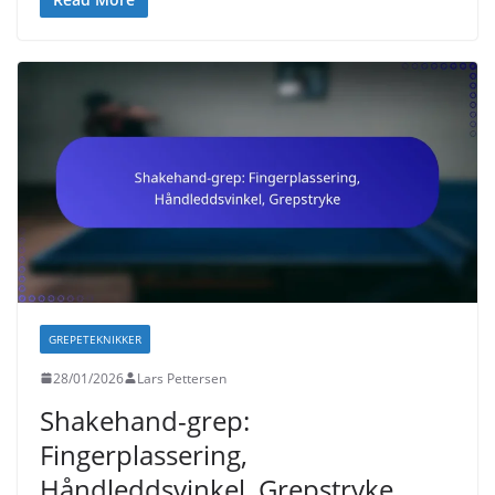
GREPETEKNIKKER
28/01/2026
Lars Pettersen
Shakehand-grep:
Fingerplassering,
Håndleddsvinkel, Grepstryke