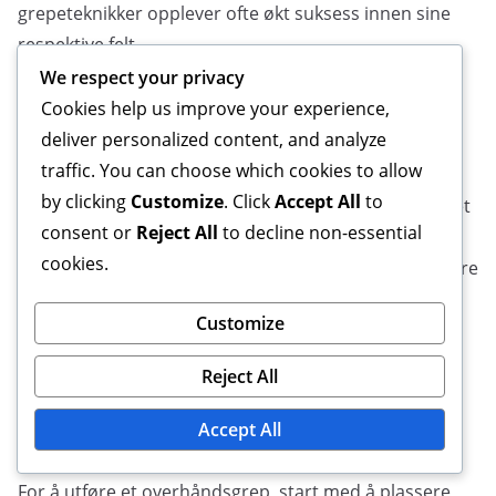
grepeteknikker opplever ofte økt suksess innen sine
respektive felt.
We respect your privacy
Hvordan utføre forskjellige
Cookies help us improve your experience,
grepeteknikker?
deliver personalized content, and analyze
traffic. You can choose which cookies to allow
by clicking
Customize
. Click
Accept All
to
For å utføre forskjellige grepeteknikker effektivt, er det
consent or
Reject All
to decline non-essential
essensielt å forstå den spesifikke håndposisjonen og
cookies.
fingerplasseringen som kreves for hvert grep. Å mestre
disse teknikkene kan forbedre ytelsen din i ulike
Customize
sporter og aktiviteter.
Trinn-for-trinn-guide for
Reject All
overhåndsgrep
Accept All
For å utføre et overhåndsgrep, start med å plassere