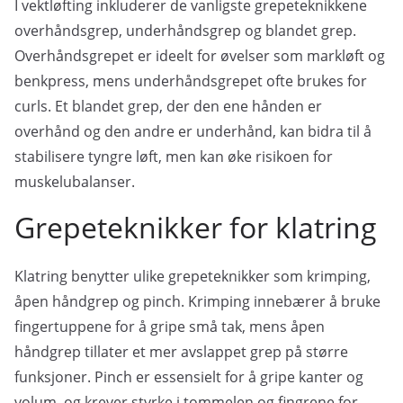
I vektløfting inkluderer de vanligste grepeteknikkene
overhåndsgrep, underhåndsgrep og blandet grep.
Overhåndsgrepet er ideelt for øvelser som markløft og
benkpress, mens underhåndsgrepet ofte brukes for
curls. Et blandet grep, der den ene hånden er
overhånd og den andre er underhånd, kan bidra til å
stabilisere tyngre løft, men kan øke risikoen for
muskelubalanser.
Grepeteknikker for klatring
Klatring benytter ulike grepeteknikker som krimping,
åpen håndgrep og pinch. Krimping innebærer å bruke
fingertuppene for å gripe små tak, mens åpen
håndgrep tillater et mer avslappet grep på større
funksjoner. Pinch er essensielt for å gripe kanter og
volum, og krever styrke i tommelen og fingrene for