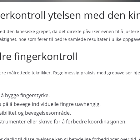
erkontroll ytelsen med den ki
med den kinesiske grepet, da det direkte påvirker evnen til å juste
aktighet, noe som fører til bedre samlede resultater i ulike oppgave
re fingerkontroll
ere målrettede teknikker. Regelmessig praksis med grepøvelser hjel
 å bygge fingerstyrke.
 på å bevege individuelle fingre uavhengig.
ksibilitet og bevegelsesområde.
nstrumenter eller skrive for å forbedre koordinasjonen.
 daglig til disse øvelsene kan gi betydelige forbedringer over tid. 