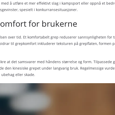
e med å utføre et mer effektivt slag i kampsport eller oppnå et bed
esgevinster, spesielt i konkurransesituasjoner.
omfort for brukerne
lsen over tid. Et komfortabelt grep reduserer sannsynligheten for 
 bidrar til grepkomfort inkluderer teksturen på grepflaten, formen 
ikre at det samsvarer med håndens størrelse og form. Tilpassede g
lde den kinesiske grepet under langvarig bruk. Regelmessige vurd
il ubehag eller skade.