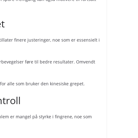
et
llater finere justeringer, noe som er essensielt i
erbevegelser føre til bedre resultater. Omvendt
ekt for alle som bruker den kinesiske grepet.
troll
blem er mangel på styrke i fingrene, noe som