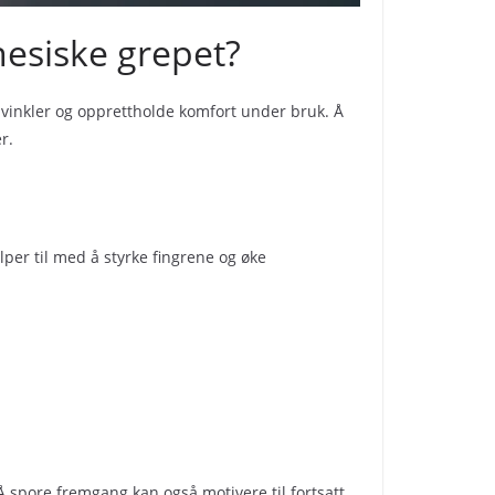
nesiske grepet?
re vinkler og opprettholde komfort under bruk. Å
r.
per til med å styrke fingrene og øke
Å spore fremgang kan også motivere til fortsatt