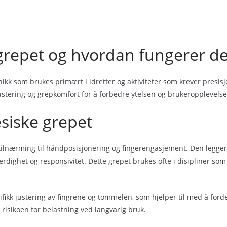
grepet og hvordan fungerer de
nikk som brukes primært i idretter og aktiviteter som krever presis
ljustering og grepkomfort for å forbedre ytelsen og brukeropplevelse
esiske grepet
tilnærming til håndposisjonering og fingerengasjement. Den legger
ferdighet og responsivitet. Dette grepet brukes ofte i disipliner so
sifikk justering av fingrene og tommelen, som hjelper til med å for
 risikoen for belastning ved langvarig bruk.