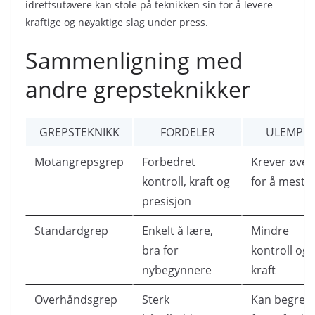
idrettsutøvere kan stole på teknikken sin for å levere
kraftige og nøyaktige slag under press.
Sammenligning med
andre grepsteknikker
GREPSTEKNIKK
FORDELER
ULEMPE
Motangrepsgrep
Forbedret
Krever øvel
kontroll, kraft og
for å mestr
presisjon
Standardgrep
Enkelt å lære,
Mindre
bra for
kontroll og
nybegynnere
kraft
Overhåndsgrep
Sterk
Kan begren