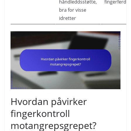
håndleddsstøtte,
fingerferdig
bra for visse
idretter
Hvordan påvirker
fingerkontroll
motangrepsgrepet?