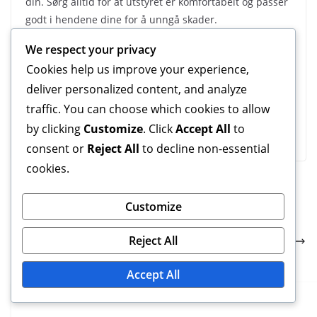
din. Sørg alltid for at utstyret er komfortabelt og passer
godt i hendene dine for å unngå skader.
We respect your privacy
Til slutt, se etter kvalitetsmaterialer som kan tåle
Cookies help us improve your experience,
regelmessig bruk. Utstyr laget av slitesterk gummi eller
høykvalitets metall vil vare lenger og gi konsekvent
deliver personalized content, and analyze
motstand. Å lese anmeldelser og søke anbefalinger kan
traffic. You can choose which cookies to allow
også hjelpe med å ta et informert valg.
by clicking
Customize
. Click
Accept All
to
consent or
Reject All
to decline non-essential
cookies.
Fordeler med Lang Pips Grip: Defensiv strategi,
Customize
Kontroll, Spinn
Seemiller vs. Western grep: Forskjeller, likheter,
Reject All
ferdighetsnivåer
Accept All