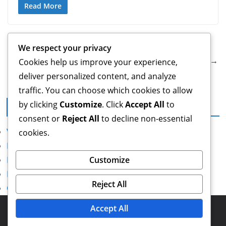
Read More
← Previous
We respect your privacy
Next →
Cookies help us improve your experience,
deliver personalized content, and analyze
traffic. You can choose which cookies to allow
by clicking
Customize
. Click
Accept All
to
Juridisk informasjon
consent or
Reject All
to decline non-essential
Vilkår og betingelser
cookies.
Personvernerklæring
Retningslinjer for informasjonskapsler
Customize
Kom i kontakt
Reject All
Om oss
Copyright © 2026
xym.no
. Powered by
ColorMag
and
Accept All
WordPress
.